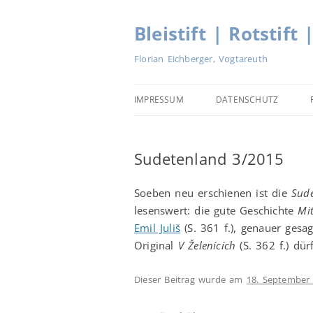
Zum
Inhalt
springen
Bleistift | Rotstift 
Florian Eichberger, Vogtareuth
IMPRESSUM
DATENSCHUTZ
Sudetenland 3/2015
Soeben neu erschienen ist die
Sud
lesenswert: die gute Geschichte
Mi
Emil Juliš
(S. 361 f.), genauer ges
Original
V Želenících
(S. 362 f.) dü
Dieser Beitrag wurde am
18. September