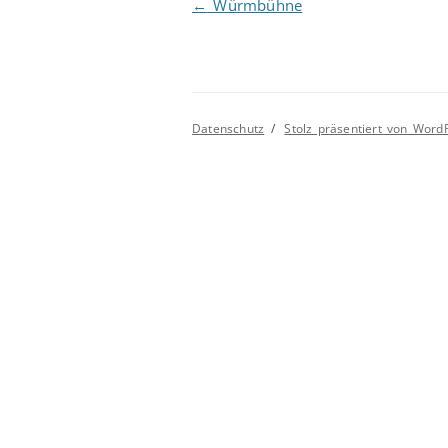
Beitragsnavigation
←
Würmbühne
Datenschutz
Stolz präsentiert von Word