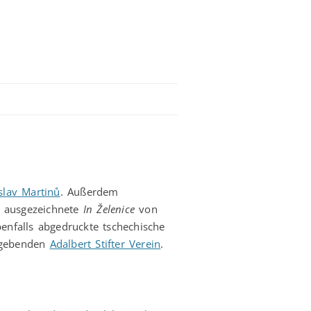
lav Martinů
. Außerdem
 ausgezeichnete
In Želenice
von
enfalls abgedruckte tschechische
usgebenden
Adalbert Stifter Verein
.