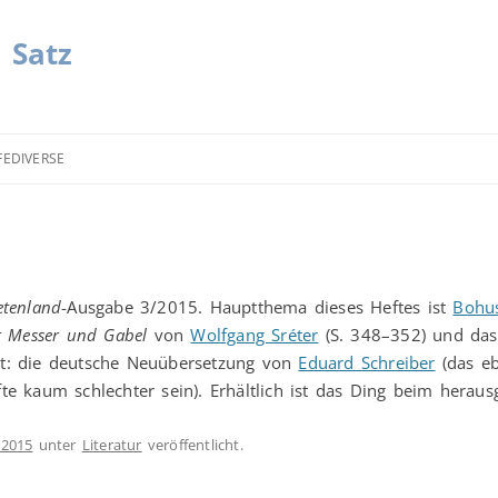
| Satz
FEDIVERSE
etenland
-Ausgabe 3/2015. Hauptthema dieses Heftes ist
Bohus
t Messer und Gabel
von
Wolfgang Sréter
(S. 348–352) und das
agt: die deutsche Neuübersetzung von
Eduard Schreiber
(das eb
rfte kaum schlechter sein). Erhältlich ist das Ding beim hera
 2015
unter
Literatur
veröffentlicht.