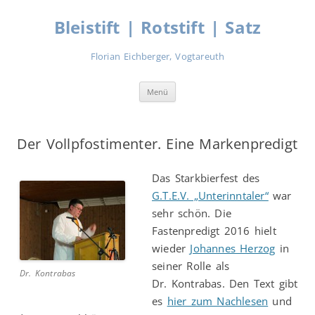
Zum
Inhalt
Bleistift | Rotstift | Satz
springen
Florian Eichberger, Vogtareuth
Menü
Der Vollpfostimenter. Eine Markenpredigt
Das Starkbierfest des
G.T.E.V. „Unterinntaler“
war
sehr schön. Die
Fastenpredigt 2016 hielt
wieder
Johannes Herzog
in
seiner Rolle als
Dr. Kontrabas
Dr. Kontrabas. Den Text gibt
es
hier zum Nachlesen
und