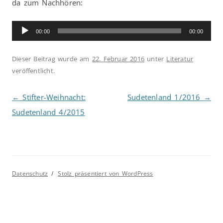
da zum Nachhören:
Audio-
00:00
00:00
Player
Dieser Beitrag wurde am
22. Februar 2016
unter
Literatur
veröffentlicht.
Beitragsnavigation
←
Stifter-Weihnacht:
Sudetenland 1/2016
→
Sudetenland 4/2015
Datenschutz
Stolz präsentiert von WordPress