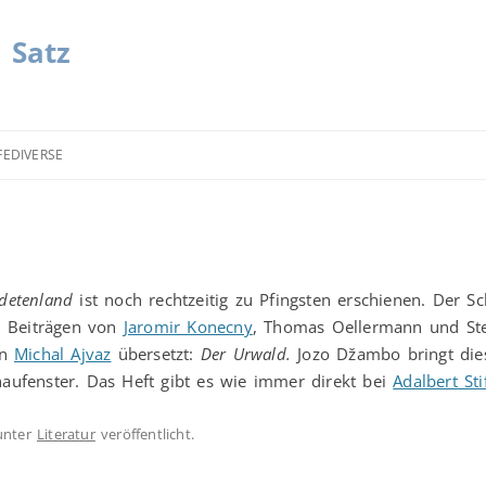
| Satz
FEDIVERSE
detenland
ist noch rechtzeitig zu Pfingsten erschienen. Der S
n Beiträgen von
Jaromir Konecny
, Thomas Oellermann und Ste
on
Michal Ajvaz
übersetzt:
Der Urwald.
Jozo Džambo bringt di
ufenster. Das Heft gibt es wie immer direkt bei
Adalbert St
nter
Literatur
veröffentlicht.