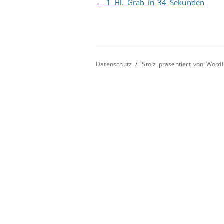
Beitragsnavigation
←
1 Hl. Grab in 34 Sekunden
Datenschutz
Stolz präsentiert von Word