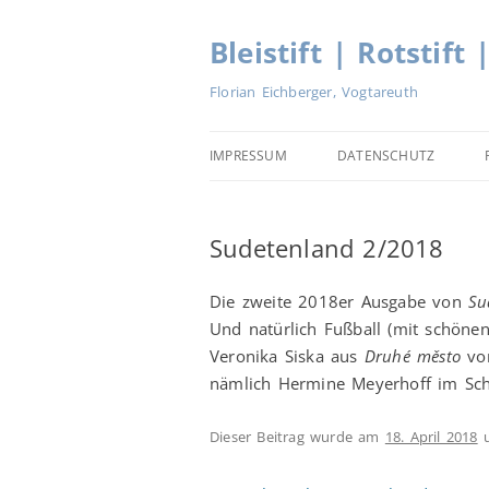
Zum
Inhalt
springen
Bleistift | Rotstift 
Florian Eichberger, Vogtareuth
IMPRESSUM
DATENSCHUTZ
Sudetenland 2/2018
Die zweite 2018er Ausgabe von
Su
Und natürlich Fußball (mit schöne
Veronika Siska aus
Druhé město
v
nämlich Hermine Meyerhoff im Scha
Dieser Beitrag wurde am
18. April 2018
u