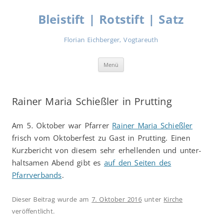
Zum
Inhalt
Bleistift | Rotstift | Satz
springen
Florian Eichberger, Vogtareuth
Menü
Rainer Maria Schießler in Prutting
Am 5. Oktober war Pfarrer
Rainer Maria Schießler
frisch vom Oktober­fest zu Gast in Prutting. Einen
Kurz­bericht von diesem sehr erhellenden und unter­
haltsamen Abend gibt es
auf den Seiten des
Pfarrverbands
.
Dieser Beitrag wurde am
7. Oktober 2016
unter
Kirche
veröffentlicht.