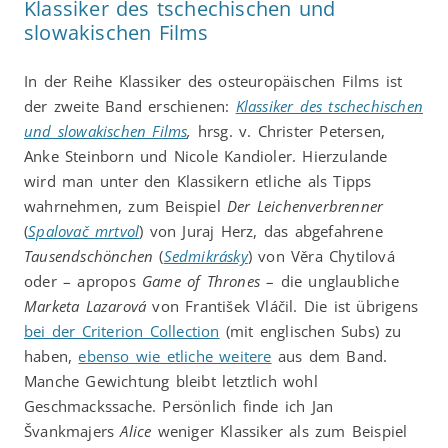
Klassiker des tschechischen und
slowakischen Films
In der Reihe Klassiker des osteuropäischen Films ist
der zweite Band erschienen:
Klassiker des tschechischen
und slowakischen Films
,
hrsg. v. Christer Petersen,
Anke Steinborn und Nicole Kandioler. Hierzulande
wird man unter den Klassikern etliche als Tipps
wahrnehmen, zum Beispiel
Der Leichenverbrenner
(
Spalovač mrtvol
) von Juraj Herz, das abgefahrene
Tausendschönchen
(
Sedmikrásky
) von Věra Chytilová
oder – apropos
Game of Thrones
– die unglaubliche
Marketa Lazarová
von František Vláčil. Die ist übrigens
bei der Criterion Collection
(mit englischen Subs) zu
haben,
ebenso wie etliche weitere
aus dem Band.
Manche Gewichtung bleibt letztlich wohl
Geschmackssache. Persönlich finde ich Jan
Švankmajers
Alice
weniger Klassiker als zum Beispiel