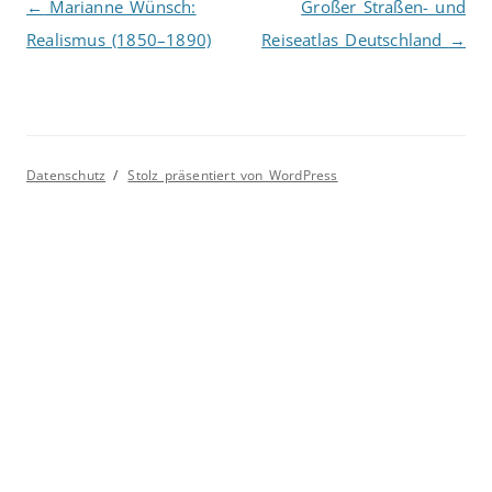
Beitragsnavigation
←
Marianne Wünsch:
Großer Straßen- und
Realismus (1850–1890)
Reiseatlas Deutschland
→
Datenschutz
Stolz präsentiert von WordPress