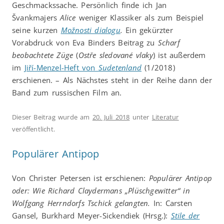
Geschmackssache. Persönlich finde ich Jan
Švankmajers
Alice
weniger Klassiker als zum Beispiel
seine kurzen
Možnosti dialogu
.
Ein gekürzter
Vorabdruck von Eva Binders Beitrag zu
Scharf
beobachtete Züge
(
Ostře sledované vlaky
) ist außerdem
im
Jiří-Menzel-Heft von
Sudetenland
(1/2018)
erschienen. – Als Nächstes steht in der Reihe dann der
Band zum russischen Film an.
Dieser Beitrag wurde am
20. Juli 2018
unter
Literatur
veröffentlicht.
Populärer Antipop
Von Christer Petersen ist erschienen:
Populärer Antipop
oder: Wie Richard Claydermans „Plüschgewitter“ in
Wolfgang Herrndorfs Tschick gelangten.
In: Carsten
Gansel, Burkhard Meyer-Sickendiek (Hrsg.):
Stile der