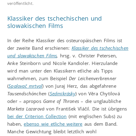
veröffentlicht.
Klassiker des tschechischen und
slowakischen Films
In der Reihe Klassiker des osteuropäischen Films ist
der zweite Band erschienen:
Klassiker des tschechischen
und slowakischen Films
,
hrsg. v. Christer Petersen,
Anke Steinborn und Nicole Kandioler. Hierzulande
wird man unter den Klassikern etliche als Tipps
wahrnehmen, zum Beispiel
Der Leichenverbrenner
(
Spalovač mrtvol
) von Juraj Herz, das abgefahrene
Tausendschönchen
(
Sedmikrásky
) von Věra Chytilová
oder – apropos
Game of Thrones
– die unglaubliche
Marketa Lazarová
von František Vláčil. Die ist übrigens
bei der Criterion Collection
(mit englischen Subs) zu
haben,
ebenso wie etliche weitere
aus dem Band.
Manche Gewichtung bleibt letztlich wohl