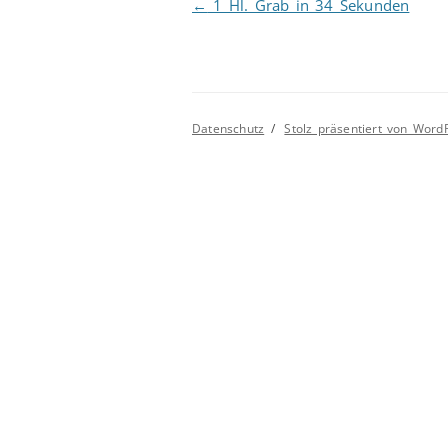
Beitragsnavigation
←
1 Hl. Grab in 34 Sekunden
Datenschutz
Stolz präsentiert von Word