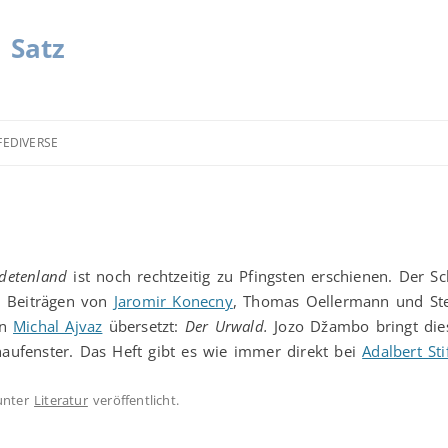
| Satz
FEDIVERSE
detenland
ist noch rechtzeitig zu Pfingsten erschienen. Der S
n Beiträgen von
Jaromir Konecny
, Thomas Oellermann und Ste
on
Michal Ajvaz
übersetzt:
Der Urwald.
Jozo Džambo bringt di
ufenster. Das Heft gibt es wie immer direkt bei
Adalbert St
nter
Literatur
veröffentlicht.