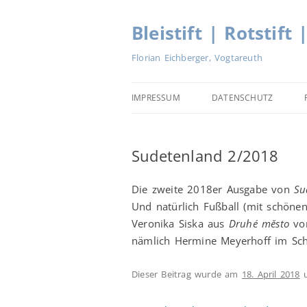
Zum
Inhalt
springen
Bleistift | Rotstift 
Florian Eichberger, Vogtareuth
IMPRESSUM
DATENSCHUTZ
Sudetenland 2/2018
Die zweite 2018er Ausgabe von
Su
Und natürlich Fußball (mit schöne
Veronika Siska aus
Druhé město
v
nämlich Hermine Meyerhoff im Scha
Dieser Beitrag wurde am
18. April 2018
u