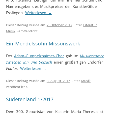
Anton Stamitz, Leitfigur der Mannheimer Schule und
Namensgeber des Musikpreises der KünstlerGilde
Esslingen.
Weiterlesen
→
Dieser Beitrag wurde am
7. Oktober 2017
unter
Literatur
,
Musik
veröffentlicht.
Ein Mendelssohn-Missonswerk
Der
Adam-Gumpelzhaimer-Chor
gab im
Musiksommer
zwischen Inn und Salzach
einen großartigen Endorfer
Paulus.
Weiterlesen
→
Dieser Beitrag wurde am
3. August 2017
unter
Musik
veröffentlicht.
Sudetenland 1/2017
Dem 300. Geburtstag von Kaiserin Maria Theresia ist