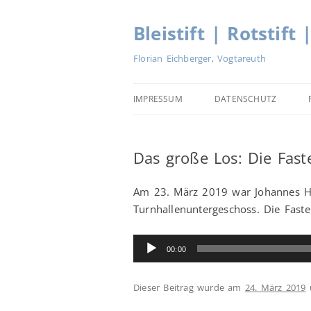
Zum
Inhalt
springen
Bleistift | Rotstift 
Florian Eichberger, Vogtareuth
IMPRESSUM
DATENSCHUTZ
Das große Los: Die Fas
Am 23. März 2019 war Johannes Her
Turnhallenuntergeschoss. Die Faste
Audio-
00:00
Player
Dieser Beitrag wurde am
24. März 2019