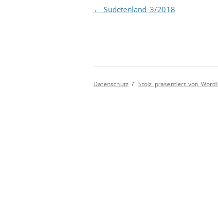
Beitragsnavigation
←
Sudetenland 3/2018
Datenschutz
Stolz präsentiert von Word