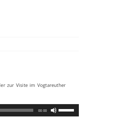
er zur Visite im Vogtareuther
Pfeiltasten
00:00
Hoch/Runter
benutzen,
um