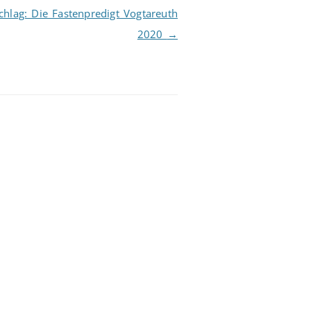
die
lag: Die Fastenpredigt Vogtareuth
Lautstärke
2020
→
zu
regeln.